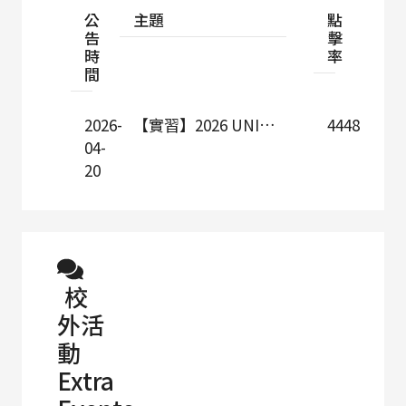
公
主題
點
告
擊
時
率
間
2026-
【實習】2026 UNIQLO U先培訓營 兩梯次熱烈招募中！
4448
04-
20
校
外活
動
Extra