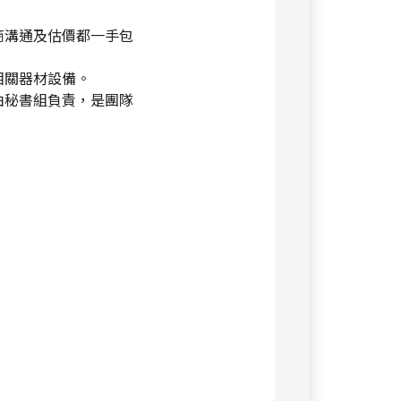
商溝通及估價都一手包
相關器材設備。
由秘書組負責，是團隊