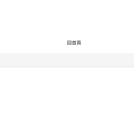
回首頁
訊息公告
關於職涯發展中心
重要訊息
職涯中心簡介
其他實習機會
成員簡介
工作機會
校園位置